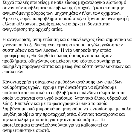
Συχνά πολλές εταιρείες με κάθε είδους μηχανολογικό εξοπλισμό
συναντούν προβλήματα υπερβολικής ή συχνής ή και ακόμα μην
αναμενόμενης φθοράς των μηχανημάτων ή/και των οχημάτων.
Αρκετές φορές τα προβλήματα αυτά συσχετίζονται με ανεπαρκή ή
ελλιπή φίλτρανση, χωρίς όμως να υπάρχει η δυνατότητα
αναγνώρισης της αρχικής αιτίας.
Η αναγνώριση, αντιμετώπιση και ο επανέλεγχος είναι σημαντικά να
γίνονται από εξειδικευμένο, έμπειρο και με μεγάλη γνώση των
συστημάτων και των λύσεων. Η νέα υπηρεσία την οποία
προσφέρουμε, θα βοηθήσει όλους όσους αντιμετωπίζουν
προβλήματα, οδηγώντας σε μείωση του κόστους συντήρησης,
αυξημένη παραγωγικότητα και μειωμένα κόστη ανταλλακτικών και
επισκευών.
Κάνοντας χρήση σύγχρονων μεθόδων ανάλυσης των επιπέδων
καθαρότητας υγρών, έχουμε την δυνατότητα να εξετάσουμε
ποσοτικά και ποιοτικά τα επιβλαβή και επικίνδυνα σωματίδια τα
οποία υφίστανται στο υγρό (καύσιμο, λιπαντικό έλαιο, υδραυλικό
λάδι). Επιπλέον και με το φωτογραφικό υλικό το οποίο
λαμβάνουμε από μικροσκόπιο, μπορούμε να εντοπίσουμε με πολύ
μεγάλη ακρίβεια την πρωταρχική αιτία, δίνοντας ταυτόχρονα και
την κατάλληλη πρόταση για την αντιμετώπισή της. Τα
αποτελέσματα επαναξιολογούνται για να καθοριστεί αν
αντιμετωπίστηκε σωστά.