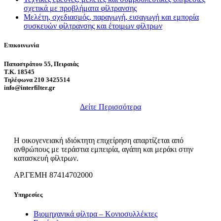
σχετικά με προβλήματα φίλτρανσης
Μελέτη, σχεδιασμός, παραγωγή, εισαγωγή και εμπορία
συσκευών φίλτρανσης και έτοιμων φίλτρων
Επικοινωνία
Παπαστράτου 55, Πειραιάς
Τ.Κ. 18545
Τηλέφωνα 210 3425514
info@interfilter.gr
Δείτε Περισσότερα
Η οικογενειακή ιδιόκτητη επιχείρηση απαρτίζεται από
ανθρώπους με τεράστια εμπειρία, αγάπη και μεράκι στην
κατασκευή φίλτρων.
ΑΡ.ΓΕΜΗ 87414702000
Υπηρεσίες
Βιομηχανικά φίλτρα – Κονιοσυλλέκτες