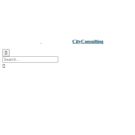
©2021 Interfilter
- Developed by
CityConsulting

