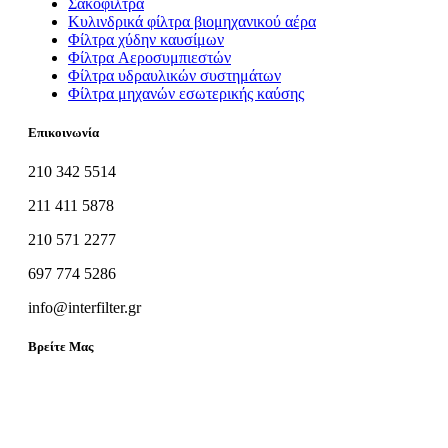
Σακόφιλτρα
Κυλινδρικά φίλτρα βιομηχανικού αέρα
Φίλτρα χύδην καυσίμων
Φίλτρα Aεροσυμπιεστών
Φίλτρα υδραυλικών συστημάτων
Φίλτρα μηχανών εσωτερικής καύσης
Επικοινωνία
210 342 5514
211 411 5878
210 571 2277
697 774 5286
info@interfilter.gr
Βρείτε Μας